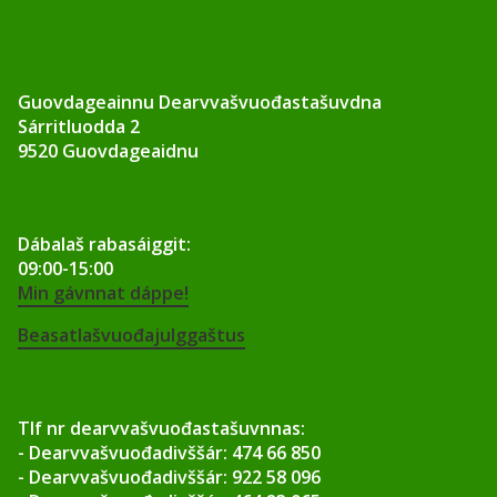
v
u
Guovdageainnu Dearvvašvuođastašuvdna
o
Sárritluodda 2
9520 Guovdageaidnu
đ
a
Dábalaš rabasáiggit:
s
09:00-15:00
Min gávnnat dáppe!
t
Beasatlašvuođajulggaštus
a
š
Tlf nr dearvvašvuođastašuvnnas:
- Dearvvašvuođadivššár: 474 66 850
u
- Dearvvašvuođadivššár: 922 58 096