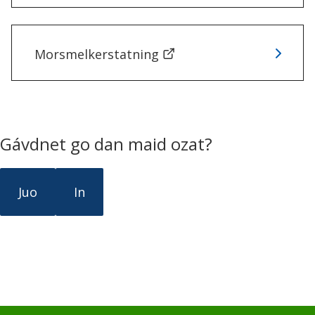
n
n
Morsmelkerstatning
u
d
e
Gávdnet go dan maid ozat?
a
r
Juo
In
v
v
a
š