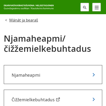
G
u
Don
Mánát ja bearaš
o
leat
v
Njamaheapmi/
dáppe:
d
čižžemielkebuhtadus
a
g
Njamaheapmi
e
a
i
Čižžemielkebuhtadus