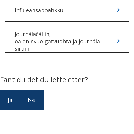
n
Influeansaboahkku
n
u
Journálačállin,
d
oaidninvuoigatvuohta ja journála
sirdin
e
a
r
Fant du det du lette etter?
v
Ja
Nei
v
a
š