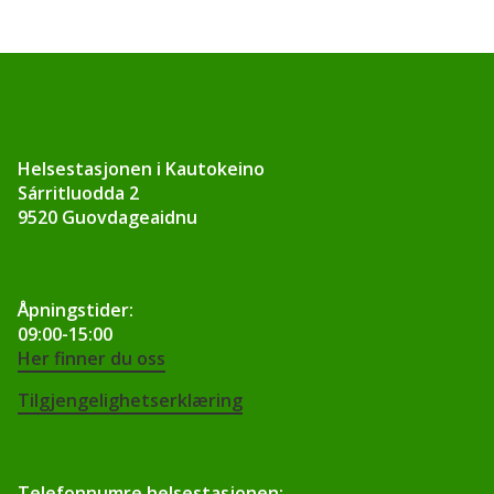
v
u
o
Helsestasjonen i Kautokeino
đ
Sárritluodda 2
a
9520 Guovdageaidnu
s
Åpningstider:
t
09:00-15:00
Her finner du oss
a
Tilgjengelighetserklæring
š
u
Telefonnumre helsestasjonen: