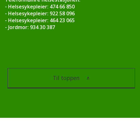
v
- Helsesykepleier: 474 66 850
- Helsesykepleier: 922 58 096
d
- Helsesykepleier: 464 23 065
- Jordmor: 934 30 387
n
a
Til toppen