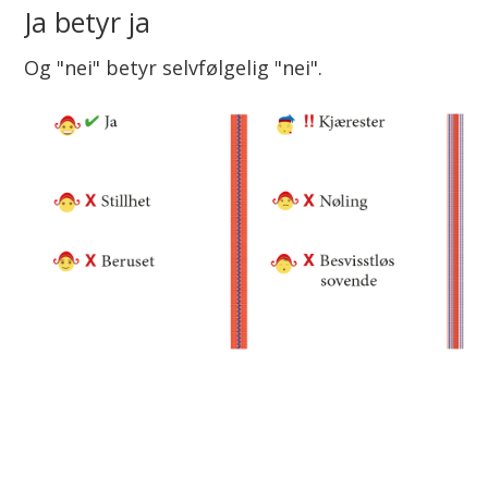
Ja betyr ja
v
Og "nei" betyr selvfølgelig "nei".
u
o
đ
a
s
t
a
š
u