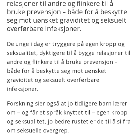
n
relasjoner til andre og flinkere til å
bruke prevensjon – både for å beskytte
n
seg mot uønsket graviditet og seksuelt
u
overførbare infeksjoner.
d
De unge i dag er tryggere på egen kropp og
seksualitet, dyktigere til å bygge relasjoner til
e
andre og flinkere til å bruke prevensjon –
a
både for å beskytte seg mot uønsket
graviditet og seksuelt overførbare
r
infeksjoner.
v
Forskning sier også at jo tidligere barn lærer
v
om – og får et språk knyttet til – egen kropp
a
og seksualitet, jo bedre rustet er de til å si fra
om seksuelle overgrep.
š