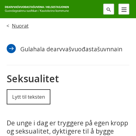
G
u
Du
Nuorat
o
er
v
Gulahala dearvvašvuođastašuvnnain
her:
d
a
Seksualitet
g
e
Lytt til teksten
a
De unge i dag er tryggere på egen kropp
i
og seksualitet, dyktigere til å bygge