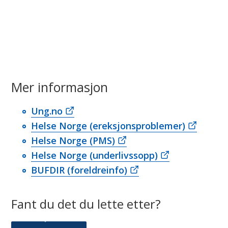
v
d
n
a
Mer informasjon
Ung.no
Helse Norge (ereksjonsproblemer)
Helse Norge (PMS)
Helse Norge (underlivssopp)
BUFDIR (foreldreinfo)
Fant du det du lette etter?