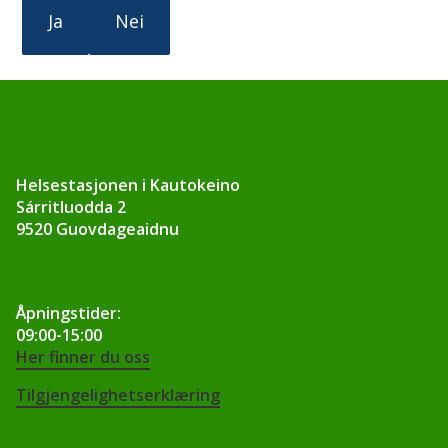
Ja
Nei
Helsestasjonen i Kautokeino
Sárritluodda 2
9520 Guovdageaidnu
Åpningstider:
09:00-15:00
Her finner du oss
Tilgjengelighetserklæring