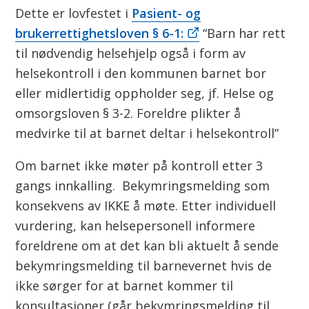
v
Dette er lovfestet i
Pasient- og
brukerrettighetsloven § 6-1:
“Barn har rett
d
til nødvendig helsehjelp også i form av
n
helsekontroll i den kommunen barnet bor
eller midlertidig oppholder seg, jf. Helse og
a
omsorgsloven § 3-2. Foreldre plikter å
medvirke til at barnet deltar i helsekontroll”
Om barnet ikke møter på kontroll etter 3
gangs innkalling. Bekymringsmelding som
konsekvens av IKKE å møte. Etter individuell
vurdering, kan helsepersonell informere
foreldrene om at det kan bli aktuelt å sende
bekymringsmelding til barnevernet hvis de
ikke sørger for at barnet kommer til
konsultasjoner (går bekymringsmelding til