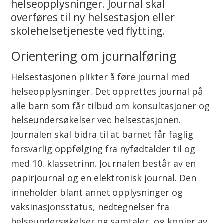
n
helseopplysninger. Journal skal
overføres til ny helsestasjon eller
n
skolehelsetjeneste ved flytting.
u
Orientering om journalføring
d
Helsestasjonen plikter å føre journal med
e
helseopplysninger. Det opprettes journal på
alle barn som får tilbud om konsultasjoner og
a
helseundersøkelser ved helsestasjonen.
r
Journalen skal bidra til at barnet får faglig
forsvarlig oppfølging fra nyfødtalder til og
v
med 10. klassetrinn. Journalen består av en
v
papirjournal og en elektronisk journal. Den
inneholder blant annet opplysninger og
a
vaksinasjonsstatus, nedtegnelser fra
š
helseundersøkelser og samtaler, og kopier av