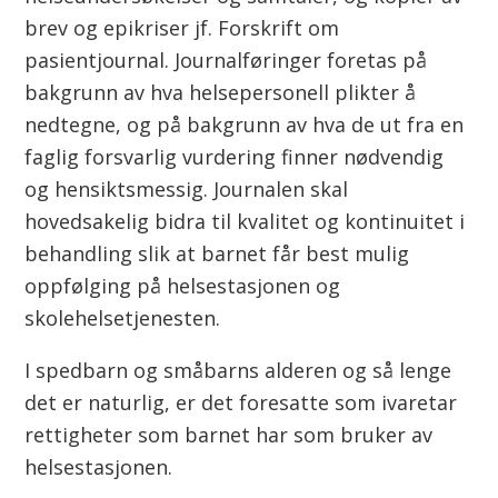
brev og epikriser jf. Forskrift om
v
pasientjournal. Journalføringer foretas på
u
bakgrunn av hva helsepersonell plikter å
o
nedtegne, og på bakgrunn av hva de ut fra en
faglig forsvarlig vurdering finner nødvendig
đ
og hensiktsmessig. Journalen skal
a
hovedsakelig bidra til kvalitet og kontinuitet i
behandling slik at barnet får best mulig
s
oppfølging på helsestasjonen og
t
skolehelsetjenesten.
a
I spedbarn og småbarns alderen og så lenge
det er naturlig, er det foresatte som ivaretar
š
rettigheter som barnet har som bruker av
u
helsestasjonen.