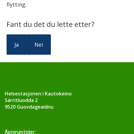
flytting.
Fant du det du lette etter?
Ja
Nei
Helsestasjonen i Kautokeino
Sárritluodda 2
9520 Guovdageaidnu
Åpningstider: