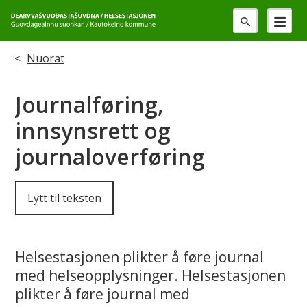
G
u
Du
Nuorat
o
er
Journalføring,
v
her:
innsynsrett og
d
journaloverføring
a
g
Lytt til teksten
e
a
Helsestasjonen plikter å føre journal
med helseopplysninger. Helsestasjonen
i
plikter å føre journal med